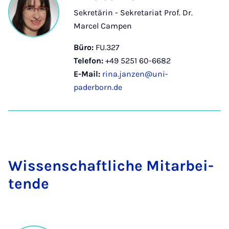
Sekretärin - Sekretariat Prof. Dr.
Marcel Campen
Büro:
FU.327
Telefon:
+49 5251 60-6682
E-Mail:
rina.janzen@uni-
paderborn.de
Wis­sen­schaft­li­che Mit­a­r­bei­
ten­de