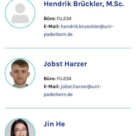
Hendrik Brückler, M.Sc.
Büro:
FU.234
E-Mail:
hendrik.brueckler@uni-
paderborn.de
Jobst Harzer
Büro:
FU.234
E-Mail:
jobst.harzer@uni-
paderborn.de
Jin He