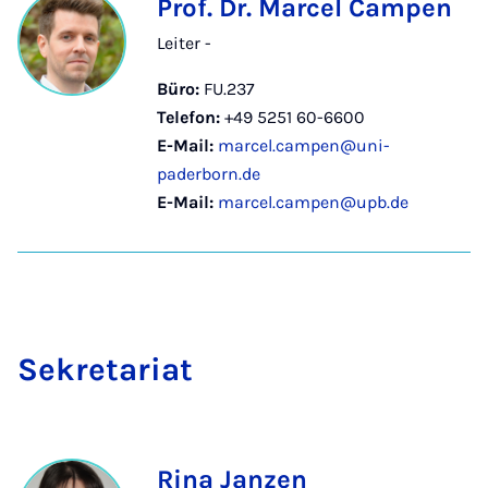
Prof. Dr. Marcel Campen
Leiter -
Büro:
FU.237
Telefon:
+49 5251 60-6600
E-Mail:
marcel.campen@uni-
paderborn.de
E-Mail:
marcel.campen@upb.de
Se­kre­ta­ri­at
Rina Janzen