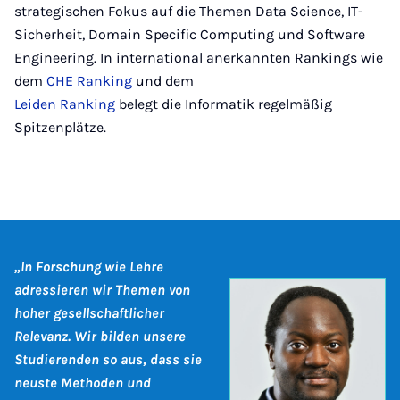
strategischen Fokus auf die Themen Data Science, IT-
Sicherheit, Domain Specific Computing und Software
Engineering. In international anerkannten Rankings wie
dem
CHE Ranking
und dem
Leiden Ranking
belegt die Informatik regelmäßig
Spitzenplätze.
„In Forschung wie Lehre
adressieren wir Themen von
hoher gesellschaftlicher
Relevanz. Wir bilden unsere
Studierenden so aus, dass sie
neuste Methoden und