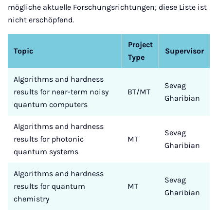
mögliche aktuelle Forschungsrichtungen; diese Liste ist
nicht erschöpfend.
Project
Topic
Supervisor
Type
Algorithms and hardness
Sevag
results for near-term noisy
BT/MT
Gharibian
quantum computers
Algorithms and hardness
Sevag
results for photonic
MT
Gharibian
quantum systems
Algorithms and hardness
Sevag
results for quantum
MT
Gharibian
chemistry