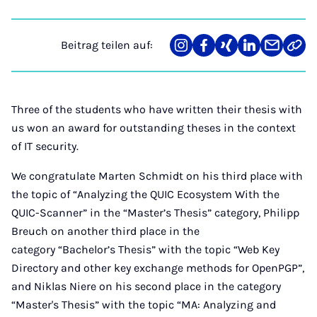
Beitrag teilen auf:
Teilen
Teilen
Teilen
Teilen
Teilen
Link
auf
auf
auf
auf
über
kopi
Instagram
Facebook
Xing
LinkedIn
E-
Mail
Three of the students who have written their thesis with
us won an award for outstanding theses in the context
of IT security.
We congratulate Marten Schmidt on his third place with
the topic of “Analyzing the QUIC Ecosystem With the
QUIC-Scanner” in the “Master’s Thesis” category, Philipp
Breuch on another third place in the
category “Bachelor’s Thesis” with the topic “Web Key
Directory and other key exchange methods for OpenPGP”,
and Niklas Niere on his second place in the category
“Master's Thesis” with the topic “MA: Analyzing and