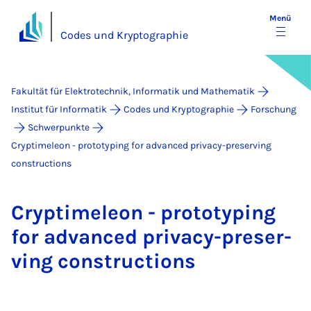
Menü
Codes und Kryptographie
Fakultät für Elektrotechnik, Informatik und Mathematik
Institut für Informatik
Codes und Kryptographie
Forschung
Schwerpunkte
Cryptimeleon - prototyping for advanced privacy-preserving
constructions
Cryp­time­le­on - pro­to­ty­ping
for ad­van­ced pri­va­cy-pre­ser­
ving con­struc­ti­ons