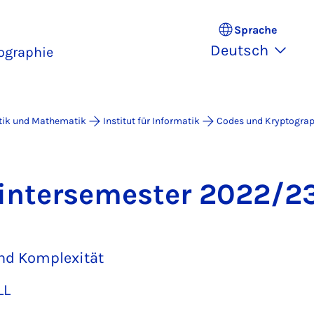
Sprache
Deutsch
ographie
atik und Mathematik
Institut für Informatik
Codes und Kryptograp
in­ter­se­mes­ter 2022/2
nd Komplexität
LL