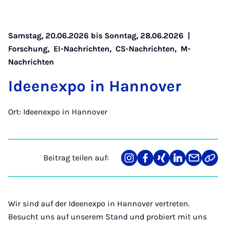
Samstag, 20.06.2026 bis Sonntag, 28.06.2026 |
Forschung
,
EI-Nachrichten
,
CS-Nachrichten
,
M-
Nachrichten
Ide­en­ex­po in Han­no­ver
Ort: Ideenexpo in Hannover
Beitrag teilen auf:
Teilen
Teilen
Teilen
Teilen
Teilen
Link
auf
auf
auf
auf
über
kopi
Instagram
Facebook
Xing
LinkedIn
E-
Mail
Wir sind auf der Ideenexpo in Hannover vertreten.
Besucht uns auf unserem Stand und probiert mit uns