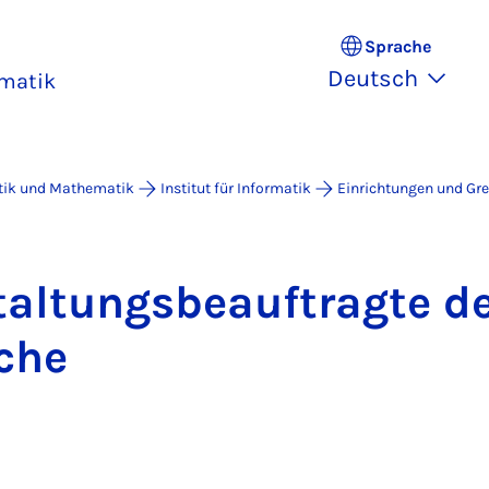
Sprache
Deutsch
rmatik
atik und Mathematik
Institut für Informatik
Einrichtungen und Gr
stal­tungs­be­auf­trag­te 
­che