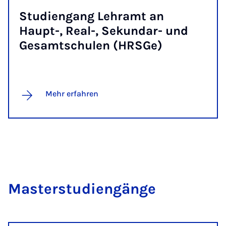
Stu­dien­gang Lehr­amt an
Haupt-, Re­al-, Se­kun­dar- und
Ge­samt­s­chu­len (HRS­Ge)
Mehr erfahren
Mas­ter­stu­dien­gän­ge