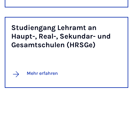
Stu­dien­gang Lehr­amt an
Haupt-, Re­al-, Se­kun­dar- und
Ge­samt­s­chu­len (HRS­Ge)
Mehr erfahren