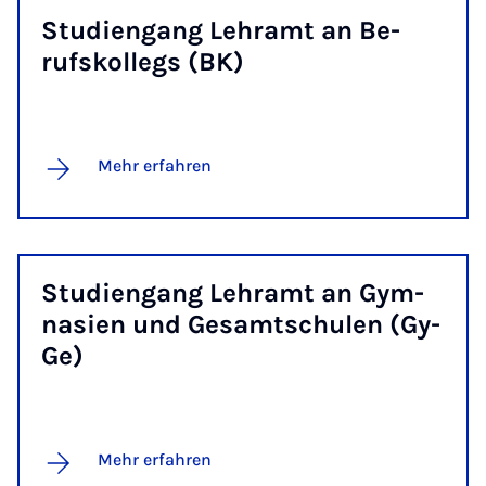
Stu­dien­gang Lehr­amt an Be­
rufs­kol­legs (BK)
Mehr erfahren
Stu­dien­gang Lehr­amt an Gym­
na­si­en und Ge­samt­s­chu­len (Gy­
Ge)
Mehr erfahren