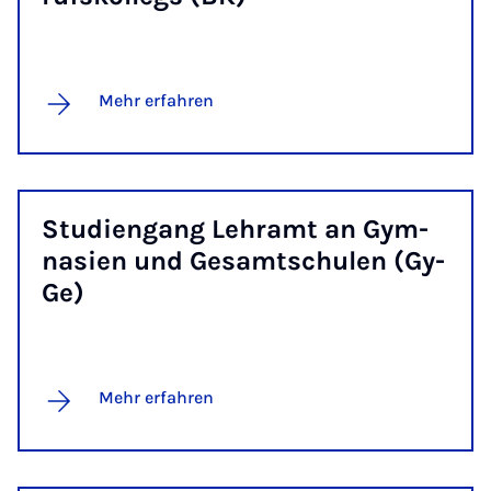
Mehr erfahren
Stu­dien­gang Lehr­amt an Gym­
na­si­en und Ge­samt­s­chu­len (Gy­
Ge)
Mehr erfahren