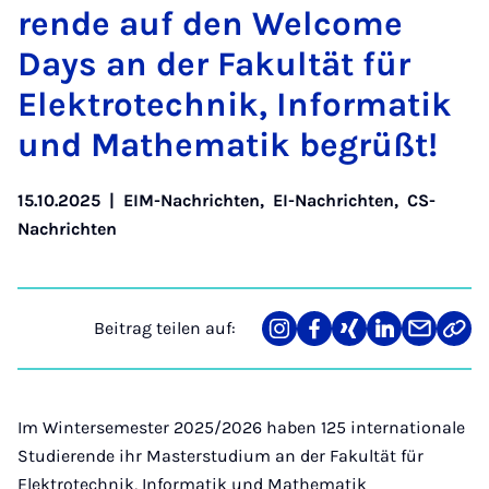
ren­de auf den Wel­co­me
Days an der Fa­kul­tät für
Elek­tro­tech­nik, In­for­ma­tik
und Ma­the­ma­tik be­grüßt!
15.10.2025
|
EIM-Nachrichten
,
EI-Nachrichten
,
CS-
Nachrichten
Beitrag teilen auf:
Teilen
Teilen
Teilen
Teilen
Teilen
Link
auf
auf
auf
auf
über
kopi
Instagram
Facebook
Xing
LinkedIn
E-
Mail
Im Wintersemester 2025/2026 haben 125 internationale
Studierende ihr Masterstudium an der Fakultät für
Elektrotechnik, Informatik und Mathematik