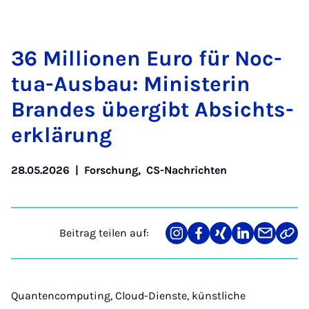
36 Mil­li­o­nen Eu­ro für Noc­
tua-Aus­bau: Mi­nis­te­rin
Bran­des über­gibt Ab­sichts­
er­klä­rung
28.05.2026
|
Forschung
,
CS-Nachrichten
Beitrag teilen auf:
Teilen
Teilen
Teilen
Teilen
Teilen
Link
auf
auf
auf
auf
über
kopi
Instagram
Facebook
Xing
LinkedIn
E-
Mail
Quantencomputing, Cloud-Dienste, künstliche