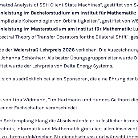
mated Analysis of SSH Client State Machines“, gestiftet von 
enleistung im Bachelorstudium am Institut für Mathematik:
Simpliziale Kohomologie von Orbifaltigkeiten“, gestiftet von Wö
enleistung im Masterstudium am Institut für Mathematik:
L
pectral Theory of Transfer Operators for the Bilateral Shift“, ge
de der
Weierstraß-Lehrpreis 2026
verliehen. Die Auszeichnun
Dr. Johanna Schönherr. Als bester Übungsgruppenleiter wurde 
ftet wurde der Lehrpreis von Delta Energy Systems.
 sich ausdrücklich bei allen Sponsoren, die eine Ehrung der 
n von Lina Widmann, Tim Hartmann und Hannes Geilhorn die
er der Fachschaften verabschiedet.
 Sektempfang klang die Absolventenfeier in festlicher Atmos
technik, Informatik und Mathematik gratuliert allen Absolven
h zu ihrem erfolgreichen Studienabschluss und wünscht ihnen