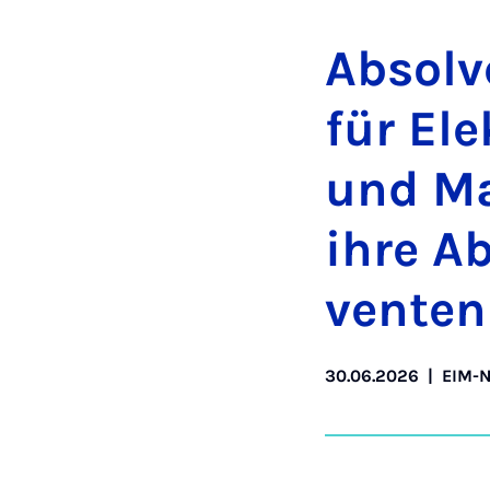
Ab­sol­v
für Elek
und Ma­
ih­re A
ven­ten
30.06.2026
|
EIM-N