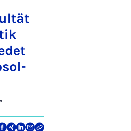
ul­tät
­tik
e­det
­sol­
n
len
Teilen
Teilen
Teilen
Teilen
Link