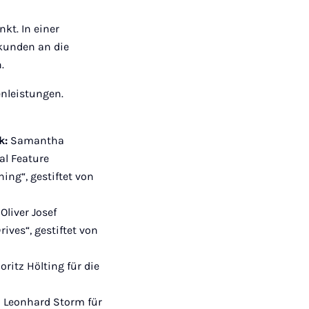
kt. In einer
rkunden an die
.
enleistungen.
ik:
Samantha
al Feature
ning“, gestiftet von
:
Oliver Josef
rives“, gestiftet von
oritz Hölting für die
 Leonhard Storm für