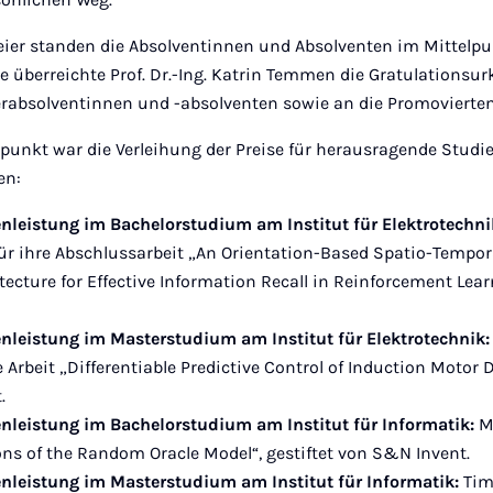
Feier standen die Absolventinnen und Absolventen im Mittelpun
e überreichte Prof. Dr.-Ing. Katrin Temmen die Gratulationsu
rabsolventinnen und -absolventen sowie an die Promovierten
punkt war die Verleihung der Preise für herausragende Studi
en:
enleistung im Bachelorstudium am Institut für Elektrotechn
 ihre Abschlussarbeit „An Orientation-Based Spatio-Tempor
tecture for Effective Information Recall in Reinforcement Lear
enleistung im Masterstudium am Institut für Elektrotechnik
 Arbeit „Differentiable Predictive Control of Induction Motor D
.
enleistung im Bachelorstudium am Institut für Informatik:
M
ons of the Random Oracle Model“, gestiftet von S&N Invent.
enleistung im Masterstudium am Institut für Informatik:
Tim