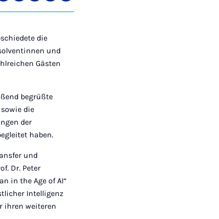
auf
auf
auf
über
kopieren
tagram
Facebook
Xing
LinkedIn
E-
Mail
bschiedete die
bsolventinnen und
hlreichen Gästen
ießend begrüßte
 sowie die
ungen der
egleitet haben.
ransfer und
f. Dr. Peter
 in the Age of AI“
licher Intelligenz
r ihren weiteren