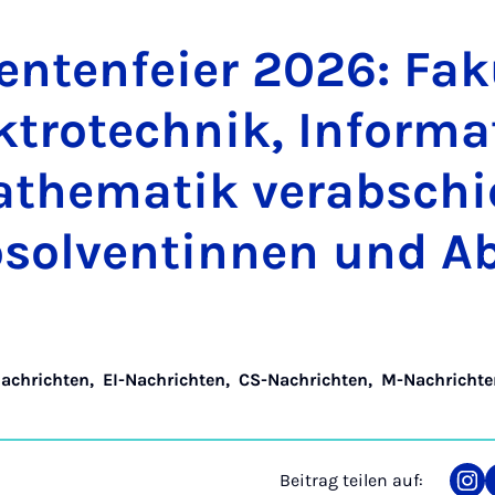
en­ten­fei­er 2026: Fa­k
­tro­tech­nik, In­for­ma
the­ma­tik ver­ab­schi
b­sol­ven­tin­nen und Ab
achrichten
,
EI-Nachrichten
,
CS-Nachrichten
,
M-Nachrichte
Beitrag teilen auf:
Tei