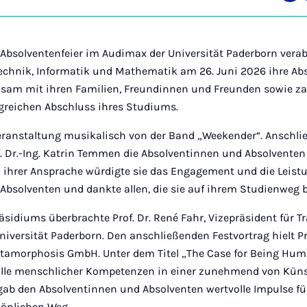
auf
Ins
n Absolventenfeier im Audimax der Universität Paderborn vera
otechnik, Informatik und Mathematik am 26. Juni 2026 ihre A
sam mit ihren Familien, Freundinnen und Freunden sowie za
olgreichen Abschluss ihres Studiums.
Veranstaltung musikalisch von der Band „Weekender“. Anschl
. Dr.-Ing. Katrin Temmen die Absolventinnen und Absolventen
In ihrer Ansprache würdigte sie das Engagement und die Leist
bsolventen und dankte allen, die sie auf ihrem Studienweg b
sidiums überbrachte Prof. Dr. René Fahr, Vizepräsident für T
niversität Paderborn. Den anschließenden Festvortrag hielt Pro
etamorphosis GmbH. Unter dem Titel „The Case for Being Human
Rolle menschlicher Kompetenzen in einer zunehmend von Künst
gab den Absolventinnen und Absolventen wertvolle Impulse fü
sönlichen Weg.