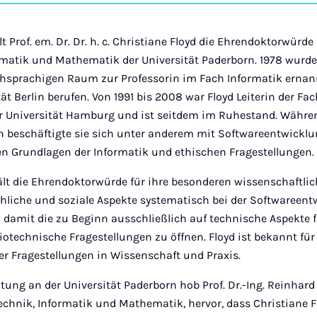
auf
Ins
t Prof. em. Dr. Dr. h. c. Christiane Floyd die Ehrendoktorwürde 
rmatik und Mathematik der Universität Paderborn. 1978 wurde 
chsprachigen Raum zur Professorin im Fach Informatik ernan
ät Berlin berufen. Von 1991 bis 2008 war Floyd Leiterin der F
r Universität Hamburg und ist seitdem im Ruhestand. Während
in beschäftigte sie sich unter anderem mit Softwareentwick
n Grundlagen der Informatik und ethischen Fragestellungen.
ält die Ehrendoktorwürde für ihre besonderen wissenschaftlic
liche und soziale Aspekte systematisch bei der Softwareent
 damit die zu Beginn ausschließlich auf technische Aspekte f
iotechnische Fragestellungen zu öffnen. Floyd ist bekannt für
er Fragestellungen in Wissenschaft und Praxis.
ltung an der Universität Paderborn hob Prof. Dr.-Ing. Reinhard
technik, Informatik und Mathematik, hervor, dass Christiane Fl