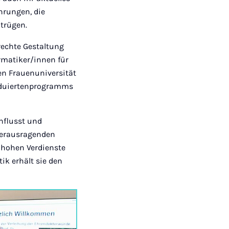
hrungen, die
itrügen.
rechte Gestaltung
ormatiker/innen für
len Frauenuniversität
raduiertenprogramms
influsst und
 herausragenden
 hohen Verdienste
ik erhält sie den