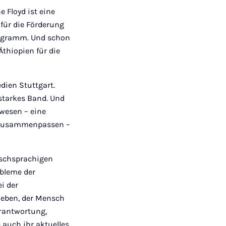
e Floyd ist eine
für die Förderung
rogramm. Und schon
Äthiopien für die
edien Stuttgart.
 starkes Band. Und
ewesen – eine
t zusammenpassen –
utschsprachigen
obleme der
i der
eben, der Mensch
erantwortung,
 auch ihr aktuelles