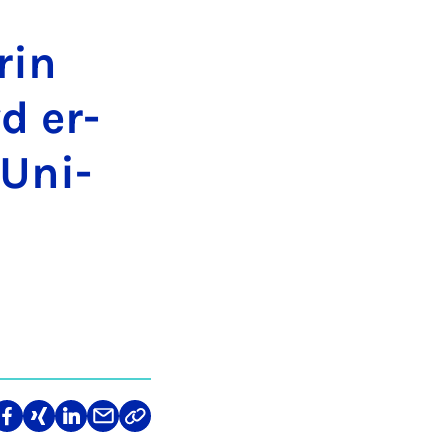
­rin
yd er­
 Uni­
len
Teilen
Teilen
Teilen
Teilen
Link