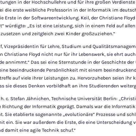
tungen in der Hochschullehre und für ihre großen Verdienste
sei die erste weibliche Professorin in der Informatik im deu
 Erste in der Softwareentwicklung. Keil, der Christiane Floyd 
t“ würdigte: „Es ist eine Leistung, sich in einem Feld auf alle
hzusetzen und zeitgleich zwei Kinder großzuziehen.“
graf, Vizepräsidentin für Lehre, Studium und Qualitätsmanagem
n Christiane Floyd nicht nur für ihr Lebenswerk, sie ehrt auch
e annimmt.“ Das sei eine Sternstunde in der Geschichte der 
i eine beeindruckende Persönlichkeit mit einem beeindruckend
 treffe auf viele ihrer Leistungen zu. Hervorzuheben seien ihr
ss sie dieses Denken vorbildhaft an ihre Studierenden weite
. h. c. Stefan Jähnichen, Technische Universität Berlin: „Chris
e Richtung der Informatik geprägt. Damals war die Informatik
t. Sie etablierte sogenannte „evolutionäre“ Prozesse und sc
it ein. Sie war außerdem die Erste, die eine Unterscheidung
nd damit eine agile Technik schuf.“