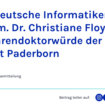
eut­sche In­for­ma­ti­ke
m. Dr. Chris­ti­a­ne Flo
­ren­dok­tor­wür­de der
ät Pa­der­born
semitteilung
Beitrag teilen auf:
Tei