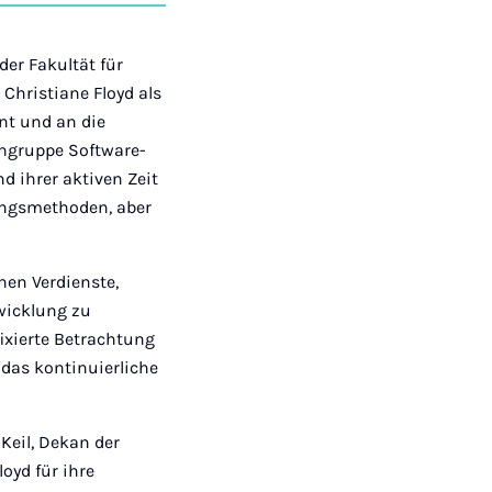
auf
auf
auf
über
kopieren
tagram
Facebook
Xing
LinkedIn
E-
Mail
der Fakultät für
Christiane Floyd als
nt und an die
achgruppe Software-
 ihrer aktiven Zeit
lungsmethoden, aber
hen Verdienste,
wicklung zu
ixierte Betrachtung
 das kontinuierliche
 Keil, Dekan der
oyd für ihre