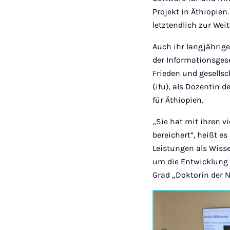
Projekt in Äthiopien
letztendlich zur We
Auch ihr langjährig
der Informationsgese
Frieden und gesellsc
(ifu), als Dozentin
für Äthiopien.
„Sie hat mit ihren v
bereichert“, heißt e
Leistungen als Wiss
um die Entwicklung 
Grad „Doktorin der Na