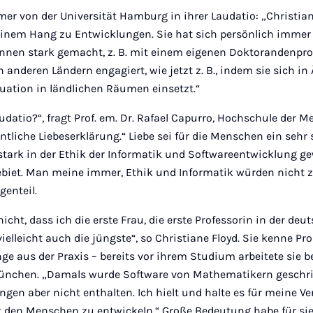
rmer von der Universität Hamburg in ihrer Laudatio: „Christian
einem Hang zu Entwicklungen. Sie hat sich persönlich immer 
innen stark gemacht, z. B. mit einem eigenen Doktorandenp
 anderen Ländern engagiert, wie jetzt z. B., indem sie sich in 
tuation in ländlichen Räumen einsetzt.“
udatio?“, fragt Prof. em. Dr. Rafael Capurro, Hochschule der M
fentliche Liebeserklärung.“ Liebe sei für die Menschen ein sehr
 stark in der Ethik der Informatik und Softwareentwicklung g
Gebiet. Man meine immer, Ethik und Informatik würden nich
genteil.
icht, dass ich die erste Frau, die erste Professorin in der de
ielleicht auch die jüngste“, so Christiane Floyd. Sie kenne Pr
ge aus der Praxis – bereits vor ihrem Studium arbeitete sie be
ünchen. „Damals wurde Software von Mathematikern geschri
ngen aber nicht enthalten. Ich hielt und halte es für meine V
t den Menschen zu entwickeln.“ Große Bedeutung habe für sie