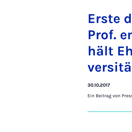
Ers­te d
Prof. e
hält Eh
ver­si­t
30.10.2017
Ein Beitrag von
Pres