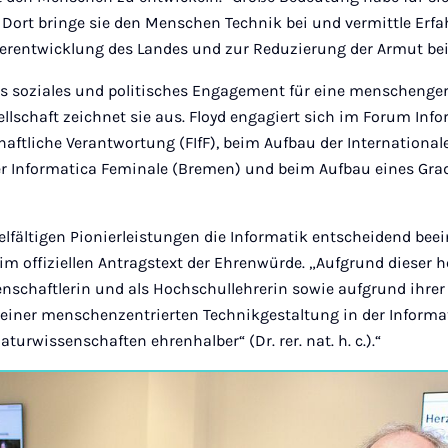
. Dort bringe sie den Menschen Technik bei und vermittle Erfa
iterentwicklung des Landes und zur Reduzierung der Armut be
es soziales und politisches Engagement für eine menschenge
llschaft zeichnet sie aus. Floyd engagiert sich im Forum Inf
haftliche Verantwortung (FIfF), beim Aufbau der Internationa
 der Informatica Feminale (Bremen) und beim Aufbau eines G
ielfältigen Pionierleistungen die Informatik entscheidend bee
s im offiziellen Antragstext der Ehrenwürde. „Aufgrund dieser
enschaftlerin und als Hochschullehrerin sowie aufgrund ihrer
einer menschenzentrierten Technikgestaltung in der Informat
turwissenschaften ehrenhalber“ (Dr. rer. nat. h. c.).“