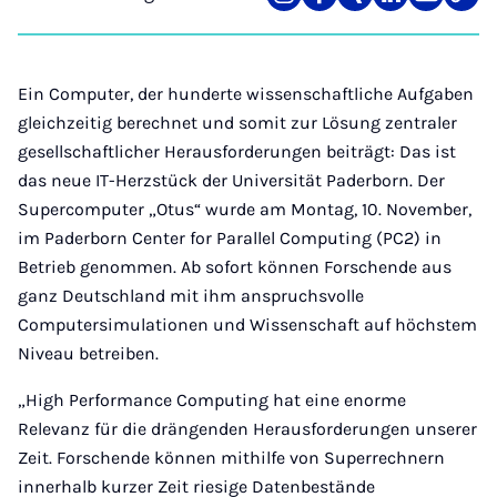
Teilen
Teilen
Teilen
Teilen
Teilen
Link
auf
auf
auf
auf
über
kopi
Instagram
Facebook
Xing
LinkedIn
E-
Mail
Ein Computer, der hunderte wissenschaftliche Aufgaben
gleichzeitig berechnet und somit zur Lösung zentraler
gesellschaftlicher Herausforderungen beiträgt: Das ist
das neue IT-Herzstück der Universität Paderborn. Der
Supercomputer „Otus“ wurde am Montag, 10. November,
im Paderborn Center for Parallel Computing (PC2) in
Betrieb genommen. Ab sofort können Forschende aus
ganz Deutschland mit ihm anspruchsvolle
Computersimulationen und Wissenschaft auf höchstem
Niveau betreiben.
„High Performance Computing hat eine enorme
Relevanz für die drängenden Herausforderungen unserer
Zeit. Forschende können mithilfe von Superrechnern
innerhalb kurzer Zeit riesige Datenbestände