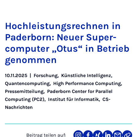
Hoch­leis­tungs­rech­nen in
Pa­der­born: Neu­er Su­per­
com­pu­ter „O­tus“ in Be­trieb
ge­nom­men
10.11.2025
|
Forschung
,
Künstliche Intelligenz
,
Quantencomputing
,
High Performance Computing
,
Pressemitteilung
,
Paderborn Center for Parallel
Computing (PC2)
,
Institut für Informatik
,
CS-
Nachrichten
Beitrag teilen auf: