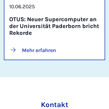
10.06.2025
OTUS: Neu­er Su­per­com­pu­ter an
der Uni­ver­si­tät Pa­der­born bricht
Re­kor­de
Mehr erfahren
Kontakt