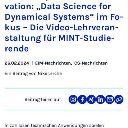
va­ti­on: „Da­ta Sci­ence for
Dy­na­mi­cal Sys­tems“ im Fo­
kus – Die Vi­deo-Lehr­ver­an­
stal­tung für MINT-Stu­die­
ren­de
26.02.2024
|
EIM-Nachrichten
,
CS-Nachrichten
Ein Beitrag von
Nike Lerche
Beitrag teilen auf:
Teilen
Teilen
Teilen
Teilen
Teilen
Link
auf
auf
auf
auf
über
kopi
Instagram
Facebook
Xing
LinkedIn
E-
Mail
In zahllosen technischen Anwendungen spielen