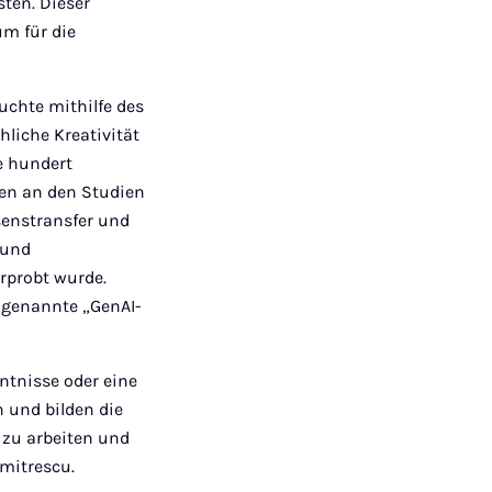
sten. Dieser
m für die
uchte mithilfe des
hliche Kreativität
e hundert
en an den Studien
senstransfer und
 und
rprobt wurde.
sogenannte „GenAI-
ntnisse oder eine
n und bilden die
, zu arbeiten und
umitrescu.