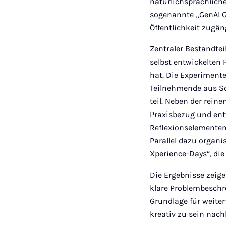
natürlichsprachliche
sogenannte „GenAI G
Öffentlichkeit zugän
Zentraler Bestandtei
selbst entwickelten 
hat. Die Experimente
Teilnehmende aus S
teil. Neben der rein
Praxisbezug und ent
Reflexionselementen
Parallel dazu organ
Xperience-Days“, di
Die Ergebnisse zeig
klare Problembeschre
Grundlage für weiter
kreativ zu sein nach