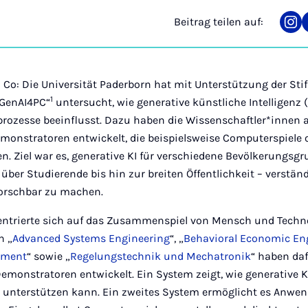
Beitrag teilen auf:
Tei
auf
Ins
 Co: Die Universität Paderborn hat mit Unterstützung der Sti
1
„GenAI4PC“
untersucht, wie generative künstliche Intelligenz 
nprozesse beeinflusst. Dazu haben die Wissenschaftler*innen
emonstratoren entwickelt, die beispielsweise Computerspiele
. Ziel war es, generative KI für verschiedene Bevölkerungsg
ber Studierende bis hin zur breiten Öffentlichkeit – verständ
forschbar zu machen.
ntrierte sich auf das Zusammenspiel von Mensch und Techno
n „
Advanced Systems Engineering
“, „
Behavioral Economic En
ement
“ sowie „
Regelungstechnik und Mechatronik
“ haben daf
emonstratoren entwickelt. Ein System zeigt, wie generative K
 unterstützen kann. Ein zweites System ermöglicht es Anwen