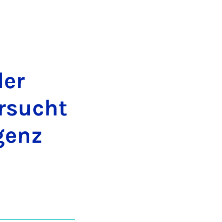
der
er­sucht
­genz