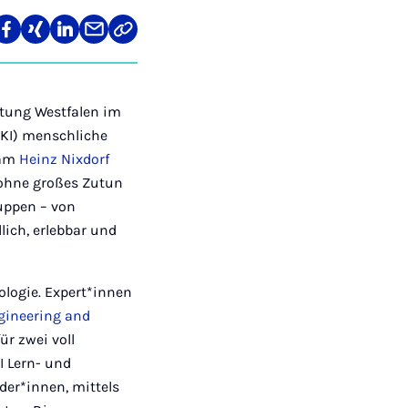
len
Teilen
Teilen
Teilen
Teilen
Link
auf
auf
auf
über
kopieren
tagram
Facebook
Xing
LinkedIn
E-
Mail
ftung Westfalen im
(KI) menschliche
 am
Heinz Nixdorf
 ohne großes Zutun
ruppen – von
lich, erlebbar und
logie. Expert*innen
gineering and
ür zwei voll
I Lern- und
der*innen, mittels