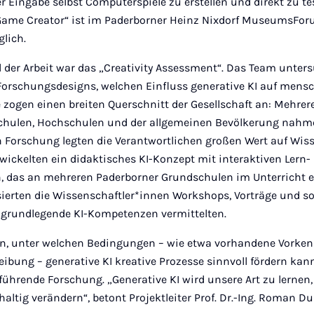
r Eingabe selbst Computerspiele zu erstellen und direkt zu te
ame Creator“ ist im Paderborner Heinz Nixdorf MuseumsForu
glich.
l der Arbeit war das „Creativity Assessment“. Das Team unters
Forschungsdesigns, welchen Einfluss generative KI auf mensc
 zogen einen breiten Querschnitt der Gesellschaft an: Mehrer
chulen, Hochschulen und der allgemeinen Bevölkerung nahm
en Forschung legten die Verantwortlichen großen Wert auf Wis
wickelten ein didaktisches KI-Konzept mit interaktiven Lern-
, das an mehreren Paderborner Grundschulen im Unterricht e
isierten die Wissenschaftler*innen Workshops, Vorträge und 
e grundlegende KI-Kompetenzen vermittelten.
en, unter welchen Bedingungen – wie etwa vorhandene Vorken
ibung – generative KI kreative Prozesse sinnvoll fördern kan
führende Forschung. „Generative KI wird unsere Art zu lernen
haltig verändern“, betont Projektleiter Prof. Dr.-Ing. Roman D