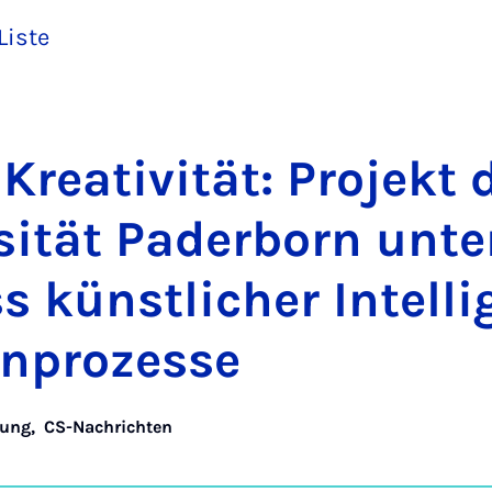
Liste
re­a­ti­vi­tät: Pro­jekt 
­si­tät Pa­der­born un­t
s künst­li­cher In­tel­li
n­pro­zes­se
hung
,
CS-Nachrichten