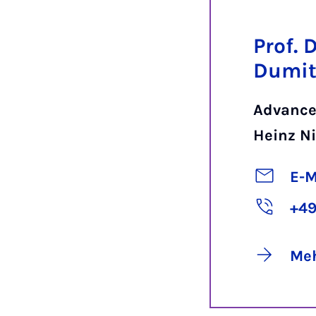
Prof. 
Dumit
Advance
Heinz Ni
E-M
+49
Meh