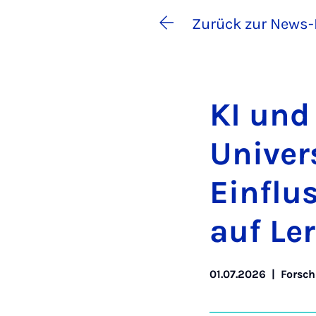
Zurück zur News-
KI und K
Uni­ver
Ein­flus
auf Ler
01.07.2026
|
Forsc