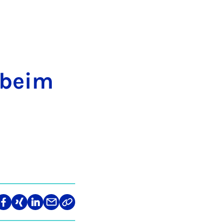
t beim
len
Teilen
Teilen
Teilen
Teilen
Link
auf
auf
auf
über
kopieren