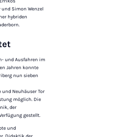
Errikos
y und Simon Wenzel
iner hybriden
Paderborn.
tet
in- und Ausfahren im
nen Jahren konnte
riberg nun sieben
ie und Neuhäuser Tor
stung möglich. Die
nik, der
erfügung gestellt.
pte und
r, Didaktik der