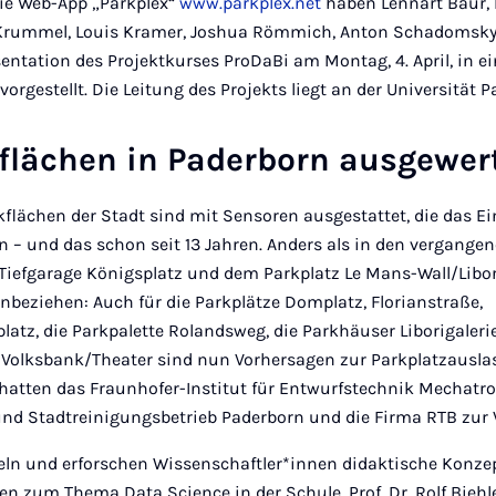
Die Web-App „Parkplex“
www.parkplex.net
haben Lennart Baur, 
 Krummel, Louis Kramer, Joshua Römmich, Anton Schadomsk
entation des Projektkurses ProDaBi am Montag, 4. April, in e
orgestellt. Die Leitung des Projekts liegt an der Universität 
flächen in Paderborn ausgewer
flächen der Stadt sind mit Sensoren ausgestattet, die das E
n – und das schon seit 13 Jahren. Anders als in den vergange
Tiefgarage Königsplatz und dem Parkplatz Le Mans-Wall/Libo
inbeziehen: Auch für die Parkplätze Domplatz, Florianstraße,
atz, die Parkpalette Rolandsweg, die Parkhäuser Liborigaler
e Volksbank/Theater sind nun Vorhersagen zur Parkplatzausla
hatten das Fraunhofer-Institut für Entwurfstechnik Mechatro
und Stadtreinigungsbetrieb Paderborn und die Firma RTB zur V
eln und erforschen Wissenschaftler*innen didaktische Konze
en zum Thema Data Science in der Schule. Prof. Dr. Rolf Biehle