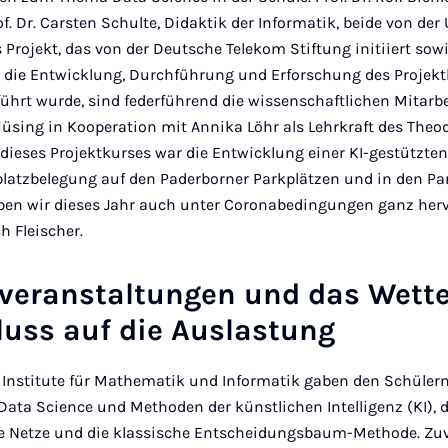
. Dr. Carsten Schulte, Didaktik der Informatik, beide von der 
 Projekt, das von der Deutsche Telekom Stiftung initiiert sowie
ür die Entwicklung, Durchführung und Erforschung des Projek
ührt wurde, sind federführend die wissenschaftlichen Mitarb
Hüsing in Kooperation mit Annika Löhr als Lehrkraft des The
el dieses Projektkurses war die Entwicklung einer KI-gestütz
platzbelegung auf den Paderborner Parkplätzen und in den Pa
ben wir dieses Jahr auch unter Coronabedingungen ganz her
ch Fleischer.
veranstaltungen und das Wett
luss auf die Auslastung
 Institute für Mathematik und Informatik gaben den Schüler
ata Science und Methoden der künstlichen Intelligenz (KI),
e Netze und die klassische Entscheidungsbaum-Methode. Zuv