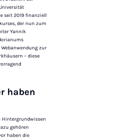
Universität
 seit 2019 finanziell
tkurses, der nun zum
eiter Yannik
odorianums
ten Webanwendung zur
rkhäusern – diese
vorragend
er haben
n Hintergrundwissen
 dazu gehören
or haben die