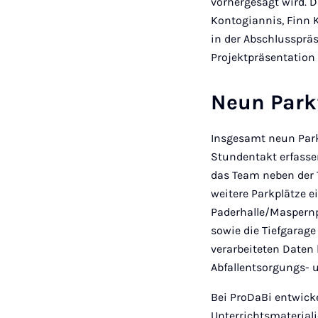
vorhergesagt wird. 
Kontogiannis, Finn
in der Abschlusspräs
Projektpräsentation v
Neun Park
Insgesamt neun Park
Stundentakt erfasse
das Team neben der 
weitere Parkplätze e
Paderhalle/Maspernpl
sowie die Tiefgarag
verarbeiteten Daten 
Abfallentsorgungs- 
Bei ProDaBi entwick
Unterrichtsmateriali