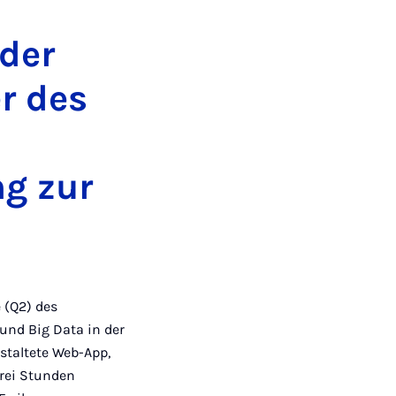
tagram
Facebook
Xing
LinkedIn
E-
Mail
der
r des
g zur
 (Q2) des
und Big Data in der
staltete Web-App,
drei Stunden