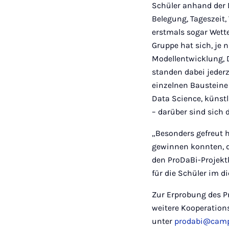
Schüler anhand der D
Belegung, Tageszeit
erstmals sogar Wett
Gruppe hat sich, je 
Modellentwicklung,
standen dabei jeder
einzelnen Bausteine
Data Science, künstl
– darüber sind sich d
„Besonders gefreut h
gewinnen konnten, d
den ProDaBi-Projekt
für die Schüler im d
Zur Erprobung des P
weitere Kooperation
unter
prodabi@camp