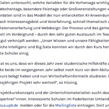
aten untersucht, welche Variablen für die Vorhersage wichtig 
, Wochentage, besondere Feiertage oder Großveranstaltungen w
erdaten sind in das Modell der nun entwickelten KI-Anwendun
nach Interessensgebiet und Vorerfahrung, schnell thematisch a
 Datenverarbeitung und Webdesign. Der Prozess und das gem
zeit im Vordergrund – durch den sehr guten Austausch im Te
 gut verknüpft werden. „Unser Wissen und unsere Fähigkeiten
iche Intelligenz und Big Data konnten wir durch den Kurs her
ie Schüler einig.
at es uns, dass wir dieses Jahr zwei studentische Hilfskräfte
ie beide im vergangenen Jahr selbst noch kurz vor dem Abitur
kurs belegt haben und nun Wirtschaftsinformatik studieren. 
iesjährigen Projekt sehr wertvoll“, so Hüsing.
rojektkurskonzepts und der Unterrichtsmaterialien sucht d
spartner*innen. Interessierte Schulen im Paderborner Umlan
us.upb.de
melden oder für die
Mailingliste
eintragen. Dort u