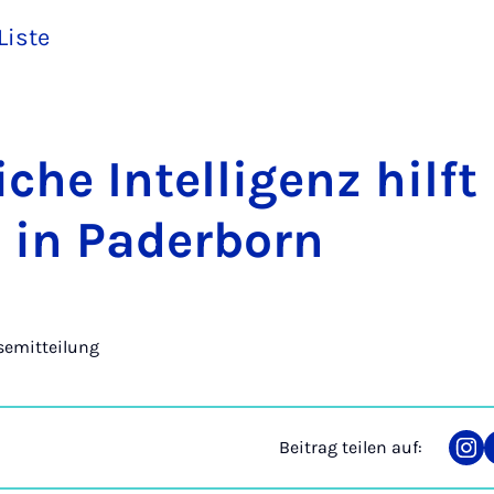
Liste
­che In­tel­li­genz hilf
 in Pa­der­born
semitteilung
Beitrag teilen auf:
Tei
auf