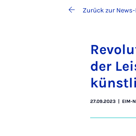
Zurück zur News-
Re­vo­lu
der Lei
künst­li
27.09.2023
|
EIM-N