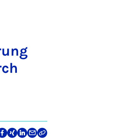
e­rung
rch
len
Teilen
Teilen
Teilen
Teilen
Link