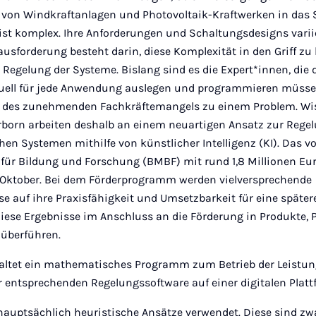
n von Windkraftanlagen und Photovoltaik-Kraftwerken in das 
 ist komplex. Ihre Anforderungen und Schaltungsdesigns varii
usforderung besteht darin, diese Komplexität in den Griff z
 Regelung der Systeme. Bislang sind es die Expert*innen, die 
uell für jede Anwendung auslegen und programmieren müsse
s des zunehmenden Fachkräftemangels zu einem Problem. Wi
erborn arbeiten deshalb an einem neuartigen Ansatz zur Rege
hen Systemen mithilfe von künstlicher Intelligenz (KI). Das 
ür Bildung und Forschung (BMBF) mit rund 1,8 Millionen Euro
 Oktober. Bei dem Förderprogramm werden vielversprechende
e auf ihre Praxisfähigkeit und Umsetzbarkeit für eine spät
es, diese Ergebnisse im Anschluss an die Förderung in Produkte,
 überführen.
altet ein mathematisches Programm zum Betrieb der Leistun
 entsprechenden Regelungssoftware auf einer digitalen Platt
auptsächlich heuristische Ansätze verwendet. Diese sind zw