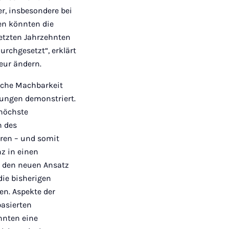
r, insbesondere bei
en könnten die
letzten Jahrzehnten
rchgesetzt“, erklärt
ieur ändern.
liche Machbarkeit
gungen demonstriert.
 höchste
n des
ren – und somit
nz in einen
n den neuen Ansatz
 die bisherigen
en. Aspekte der
basierten
nnten eine