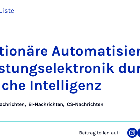
Liste
­ti­o­näre Au­to­ma­ti­si
s­tungs­elek­tro­nik du
­che In­tel­li­genz
achrichten
,
EI-Nachrichten
,
CS-Nachrichten
Beitrag teilen auf:
Tei