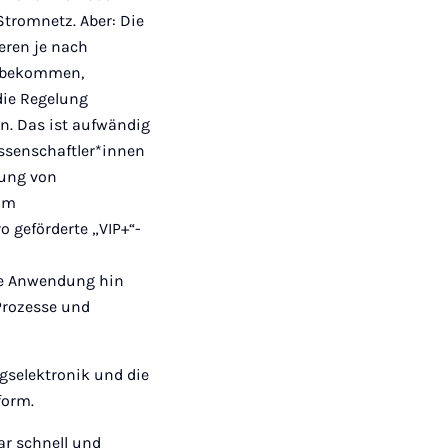
Stromnetz. Aber: Die
eren je nach
u bekommen,
die Regelung
n. Das ist aufwändig
ssenschaftler*innen
lung von
vom
 geförderte „VIP+“-
ere Anwendung hin
 Prozesse und
gselektronik und die
form.
ar schnell und