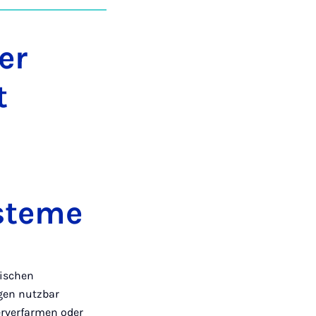
auf
auf
auf
über
kopieren
tagram
Facebook
Xing
LinkedIn
E-
Mail
er
t
ysteme
nischen
gen nutzbar
erverfarmen oder