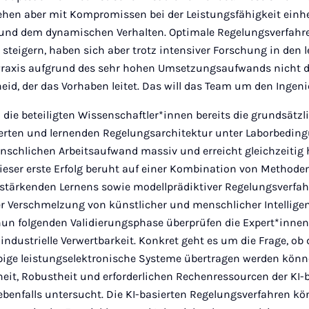
gehen aber mit Kompromissen bei der Leistungsfähigkeit einhe
z und dem dynamischen Verhalten. Optimale Regelungsverfahr
 steigern, haben sich aber trotz intensiver Forschung in den 
n Praxis aufgrund des sehr hohen Umsetzungsaufwands nicht du
cheid, der das Vorhaben leitet. Das will das Team um den Ingen
 die beteiligten Wissenschaftler*innen bereits die grundsätz
ierten und lernenden Regelungsarchitektur unter Laborbedin
enschlichen Arbeitsaufwand massiv und erreicht gleichzeitig
ieser erste Erfolg beruht auf einer Kombination von Methode
stärkenden Lernens sowie modellprädiktiver Regelungsverfah
er Verschmelzung von künstlicher und menschlicher Intellige
 nun folgenden Validierungsphase überprüfen die Expert*inne
 industrielle Verwertbarkeit. Konkret geht es um die Frage, ob
ebige leistungselektronische Systeme übertragen werden könn
eit, Robustheit und erforderlichen Rechenressourcen der KI-
benfalls untersucht. Die KI-basierten Regelungsverfahren kö