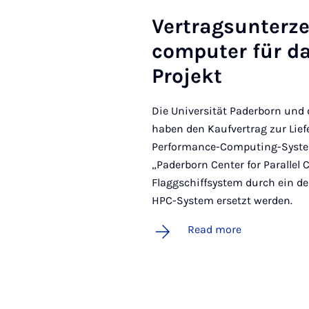
Ver­trag­sun­terz
com­puter für da
Pro­jekt
Die Universität Paderborn un
haben den Kaufvertrag zur Lie
Performance-Computing-System
„Paderborn Center for Parallel 
Flaggschiffsystem durch ein d
HPC-System ersetzt werden.
Read more