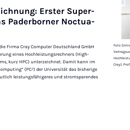
eich­nung: Er­ster Su­per­
s Pader­borner Noc­tua-
Foto (Univ
d die Firma Cray Computer Deutschland GmbH
Vertragsu
ferung eines Hochleistungsrechners (High-
Hochleistu
s, kurz HPC) unterzeichnet. Damit kann im
Cray), Pro
Computing“ (PC²) der Universität das bisherige
eutlich leistungsfähigeres und stromsparendes