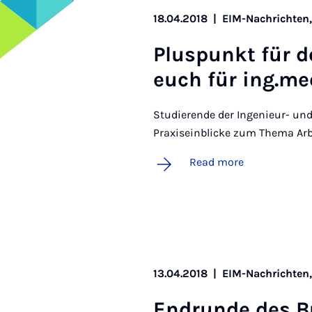
18.04.2018
|
EIM-Nachrichten
Plus­punkt für d
euch für ing.me
Studierende der Ingenieur- un
Praxiseinblicke zum Thema Arb
Read more
13.04.2018
|
EIM-Nachrichten
En­drunde des B