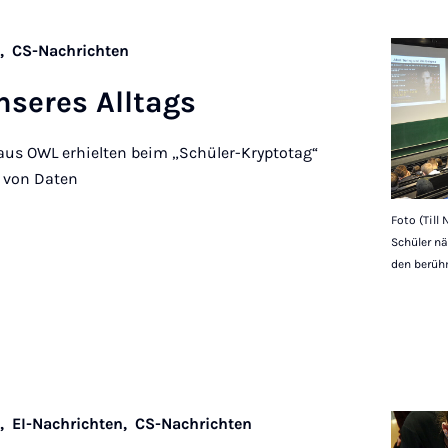
n,
CS-Nachrichten
­seres All­tags
aus OWL erhielten beim „Schüler-Kryptotag“
g von Daten
Foto (Till
Schüler n
den berühm
n,
EI-Nachrichten,
CS-Nachrichten