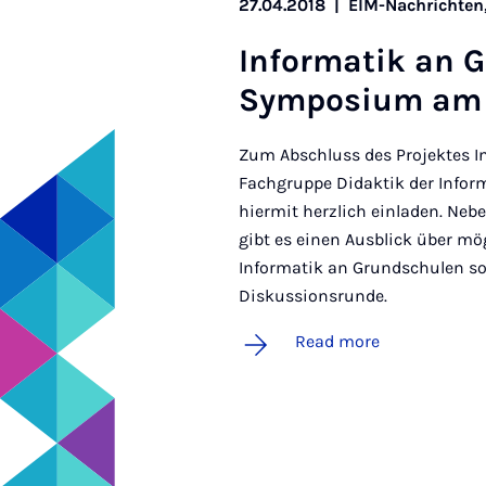
27.04.2018
|
EIM-Nachrichte
In­form­atik an 
Sym­posi­um am 
Zum Abschluss des Projektes I
Fachgruppe Didaktik der Infor
hiermit herzlich einladen. Ne
gibt es einen Ausblick über mö
Informatik an Grundschulen so
Diskussionsrunde.
Read more