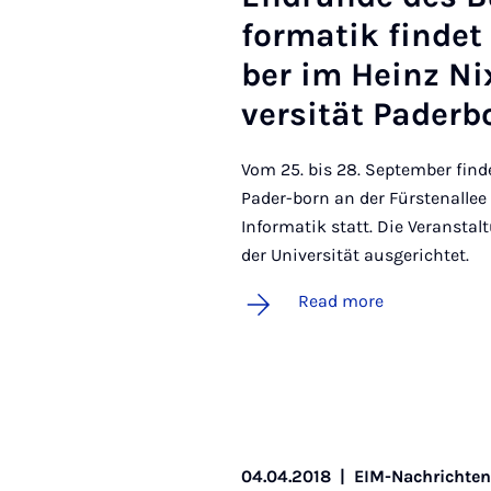
form­atik fin­d­
ber im Heinz Nix­
versität Pader­b
Vom 25. bis 28. September finde
Pader-born an der Fürstenallee
Informatik statt. Die Veransta
der Universität ausgerichtet.
Read more
04.04.2018
|
EIM-Nachrichte