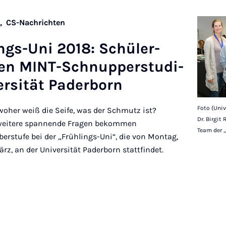
n,
CS-Nachrichten
ings-Uni 2018: Schüler­
­en MINT-Schnup­per­stu­di­
ersität Pader­born
Foto (Univ
woher weiß die Seife, was der Schmutz ist?
Dr. Birgit
e weitere spannende Fragen bekommen
Team der „
erstufe bei der „Frühlings-Uni“, die von Montag,
ärz, an der Universität Paderborn stattfindet.