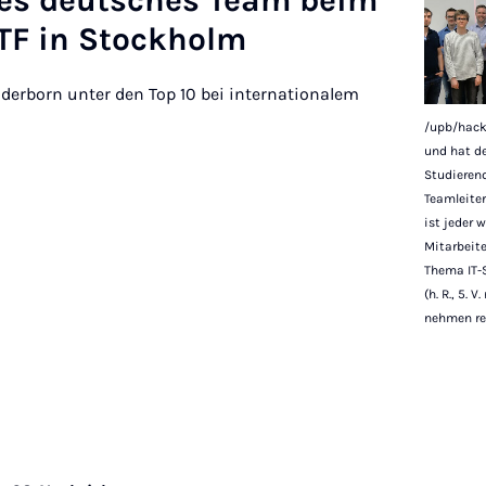
tes deutsches Team beim
TF in Stock­holm
derborn unter den Top 10 bei internationalem
/upb/hack
und hat de
Studieren
Teamleiter 
ist jeder
Mitarbeite
Thema IT-Se
(h. R., 5. V
nehmen reg