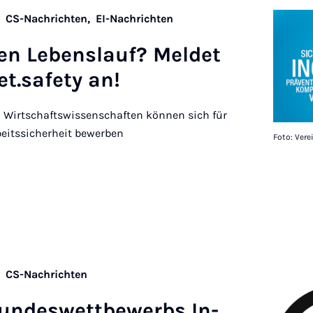
,
CS-Nachrichten,
EI-Nachrichten
en Leben­slauf? Mel­det
et.safety an!
d Wirtschaftswissenschaften können sich für
eitssicherheit bewerben
Foto: Vere
,
CS-Nachrichten
undeswettbe­w­erbs In­