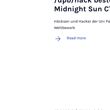
/upb/hack be­s
Mid­night Sun C
Häcksen und Hacker der Uni Pa
Wettbewerb
Read more