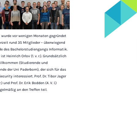
 wurde vor wenigen Monaten gegründet
rzeit rund 35 Mitglieder – überwiegend
de des Bachelorstudiengangs Informatik.
ist Heinrich Orlov (1. v. r.). Grundsätzlich
 willkommen (Studierende und
nde der Uni Paderborn), der sich für das
curity interessiert. Prof. Dr. Tibor Jager
. r.) und Prof. Dr. Erik Bodden (4. V. l.)
elmäßig an den Treffen teil.