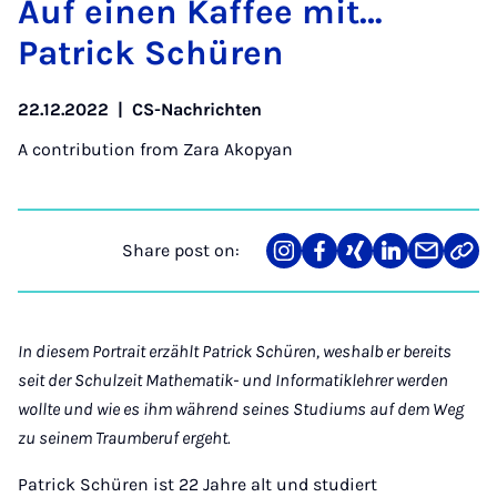
Auf ein­en Kaf­fee mit…
Patrick Schüren
22.12.2022
|
CS-Nachrichten
A contribution from
Zara Akopyan
Share post on:
Share
Teilen
Teilen
Teilen
Teilen
Link
on
auf
auf
auf
über
kopi
Instagram
Facebook
Xing
LinkedIn
E-
Mail
In diesem Portrait erzählt Patrick Schüren, weshalb er bereits
seit der Schulzeit Mathematik- und Informatiklehrer werden
wollte und wie es ihm während seines Studiums auf dem Weg
zu seinem Traumberuf ergeht.
Patrick Schüren ist 22 Jahre alt und studiert