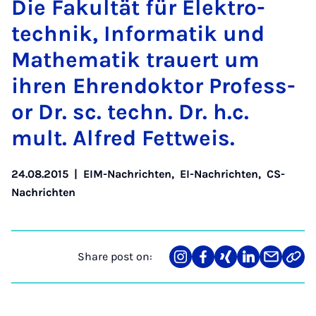
Die Fak­ultät für Elektro­
tech­nik, In­form­atik und
Math­em­atik trauert um
ihren Ehren­dok­t­or Pro­fess­
or Dr. sc. techn. Dr. h.c.
mult. Al­fred Fett­weis.
24.08.2015
|
EIM-Nachrichten
,
EI-Nachrichten
,
CS-
Nachrichten
Share post on:
Share
Teilen
Teilen
Teilen
Teilen
Link
on
auf
auf
auf
über
kopi
Instagram
Facebook
Xing
LinkedIn
E-
Mail