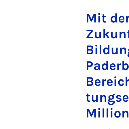
Mit de
Zukun­f
Bildun
Pader­
Bereich
tungse
Mil­lio