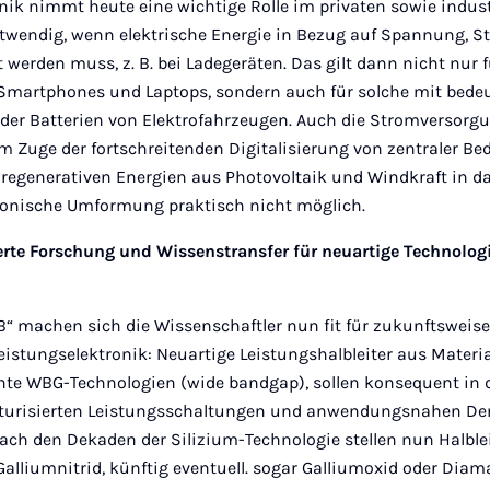
nik nimmt heute eine wichtige Rolle im privaten sowie industri
wendig, wenn elektrische Energie in Bezug auf Spannung, S
erden muss, z. B. bei Ladegeräten. Das gilt dann nicht nur f
r Smartphones und Laptops, sondern auch für solche mit bede
der Batterien von Elektrofahrzeugen. Auch die Stromversorg
m Zuge der fortschreitenden Digitalisierung von zentraler B
 regenerativen Energien aus Photovoltaik und Windkraft in d
ronische Umformung praktisch nicht möglich.
te Forschung und Wissenstransfer für neuartige Technolog
“ machen sich die Wissenschaftler nun fit für zukunftswei
eistungselektronik: Neuartige Leistungshalbleiter aus Materi
te WBG-Technologien (wide bandgap), sollen konsequent in
aturisierten Leistungsschaltungen und anwendungsnahen De
ach den Dekaden der Silizium-Technologie stellen nun Halble
alliumnitrid, künftig eventuell. sogar Galliumoxid oder Diam