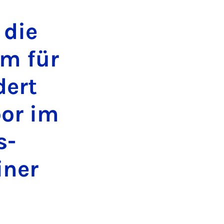
 die
um für
dert
bor im
s­
n­er