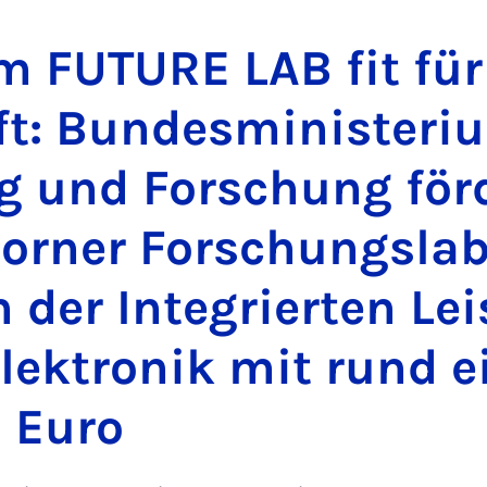
m FU­TURE LAB fit für
t: Bundesmin­is­teri­
g und Forschung för
borner Forschungsla
 der In­teg­rier­ten Lei
lektronik mit rund ei
n Euro