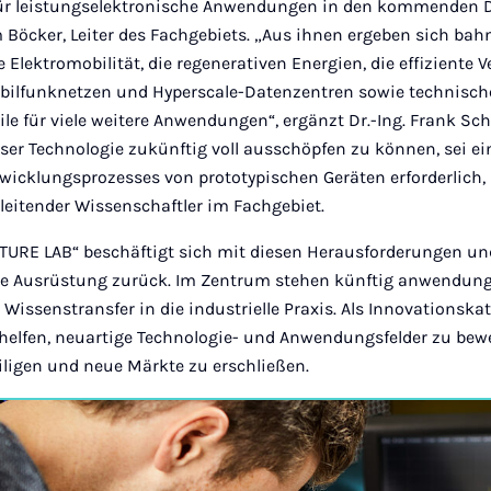
für leistungselektronische Anwendungen in den kommenden D
im Böcker, Leiter des Fachgebiets. „Aus ihnen ergeben sich ba
e Elektromobilität, die regenerativen Energien, die effiziente
bilfunknetzen und Hyperscale-Datenzentren sowie technisch
eile für viele weitere Anwendungen“, ergänzt Dr.-Ing. Frank Sc
ser Technologie zukünftig voll ausschöpfen zu können, sei ei
icklungsprozesses von prototypischen Geräten erforderlich, b
 leitender Wissenschaftler im Fachgebiet.
TURE LAB“ beschäftigt sich mit diesen Herausforderungen und
e Ausrüstung zurück. Im Zentrum stehen künftig anwendungs
Wissenstransfer in die industrielle Praxis. Als Innovationskata
elfen, neuartige Technologie- und Anwendungsfelder zu bewer
iligen und neue Märkte zu erschließen.