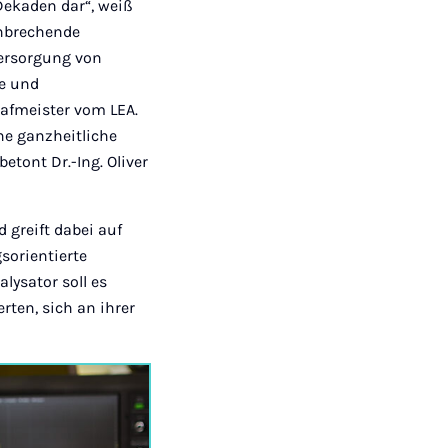
ekaden dar“, weiß
hnbrechende
 Versorgung von
e und
hafmeister vom LEA.
ne ganzheitliche
etont Dr.-Ing. Oliver
 greift dabei auf
orientierte
lysator soll es
ten, sich an ihrer