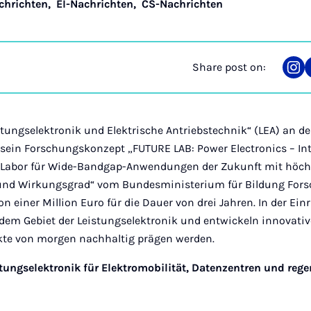
chrichten
,
EI-Nachrichten
,
CS-Nachrichten
Share post on:
Sha
on
Ins
tungselektronik und Elektrische Antriebstechnik“ (LEA) an de
 sein Forschungskonzept „FUTURE LAB: Power Electronics – Int
k-Labor für Wide-Bandgap-Anwendungen der Zukunft mit höc
 und Wirkungsgrad“ vom Bundesministerium für Bildung For
n einer Million Euro für die Dauer von drei Jahren. In der Ei
dem Gebiet der Leistungselektronik und entwickeln innovativ
kte von morgen nachhaltig prägen werden.
tungselektronik für Elektromobilität, Datenzentren und rege