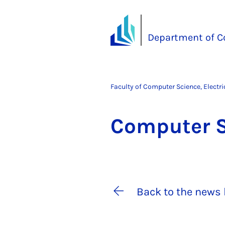
Department of C
Faculty of Computer Science, Electr
Com­puter 
Back to the news 