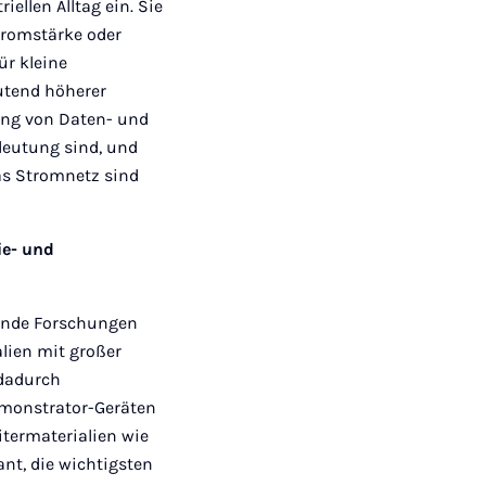
ellen Alltag ein. Sie
tromstärke oder
ür kleine
utend höherer
ung von Daten- und
edeutung sind, und
as Stromnetz sind
ie- und
sende Forschungen
alien mit großer
 dadurch
monstrator-Geräten
itermaterialien wie
ant, die wichtigsten