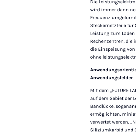
Die Leistungselektro
wird immer dann not
Frequenz umgeformt w
Steckernetzteile fü
Leistung zum Laden 
Rechenzentren, die i
die Einspeisung von
ohne leistungselekt
Anwendungsorientier
Anwendungsfelder
Mit dem „FUTURE LAB
auf dem Gebiet der L
Bandlücke, sogenann
ermöglichten, mini
verwertet werden. „N
Siliziumkarbid und G