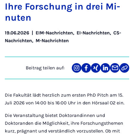
Ih­re For­schung in drei Mi­
nu­ten
19.06.2026
|
EIM-Nachrichten
,
EI-Nachrichten
,
CS-
Nachrichten
,
M-Nachrichten
Beitrag teilen auf:
Teilen
Teilen
Teilen
Teilen
Teilen
Link
auf
auf
auf
auf
über
kopi
Instagram
Facebook
Xing
LinkedIn
E-
Mail
Die Fakultät lädt herzlich zum ersten PhD Pitch am 15.
Juli 2026 von 14:00 bis 16:00 Uhr in den Hörsaal O2 ein.
Die Veranstaltung bietet Doktorandinnen und
Doktoranden die Möglichkeit, ihre Forschungsthemen
kurz, prägnant und verständlich vorzustellen. Ob mit