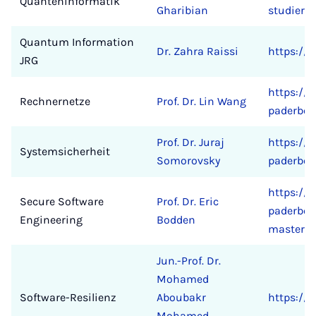
Quanteninformatik
Gharibian
studiere
Quantum Information
Dr. Zahra Raissi
https://
JRG
https://e
Rechnernetze
Prof. Dr. Lin Wang
paderbor
Prof. Dr. Juraj
https://c
Systemsicherheit
Somorovsky
paderbor
https://
Secure Software
Prof. Dr. Eric
paderbor
Engineering
Bodden
masterar
Jun.-Prof. Dr.
Mohamed
Software-Resilienz
Aboubakr
https://
Mohamed