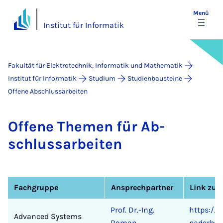
Menü
Institut für Informatik
Fakultät für Elektrotechnik, Informatik und Mathematik
Institut für Informatik
Studium
Studienbausteine
Offene Abschlussarbeiten
Of­fe­ne The­men für Ab­
schluss­a­r­bei­ten
Fachgruppe
Ansprechpartner
Link zu 
Prof. Dr.-Ing.
https://
Advanced Systems
Roman
paderbor