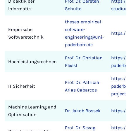
Didaktik der
Prof. Dr. Carsten
https://c
Informatik
Schulte
studium
theses-empirical-
Empirische
software-
https://
Softwaretechnik
engineering@uni-
paderborn.de
Prof. Dr. Christian
https://e
Hochleistungsrechnen
Plessl
paderbor
https://e
Prof. Dr. Patricia
IT Sicherheit
paderbor
Arias Cabarcos
projects
Machine Learning and
Dr. Jakob Bossek
https://
Optimisation
Prof. Dr. Sevag
https://c