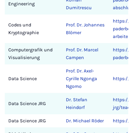
Engineering
Dumitrescu
abschlus
https://c
Codes und
Prof. Dr. Johannes
paderbor
Kryptographie
Blömer
arbeiten
Computergrafik und
Prof. Dr. Marcel
https://c
Visualisierung
Campen
paderbor
Prof. Dr. Axel-
Data Science
Cyrille Ngonga
https://d
Ngomo
Dr. Stefan
https://e
Data Science JRG
Heindorf
jrg/teac
Data Science JRG
Dr. Michael Röder
https://e