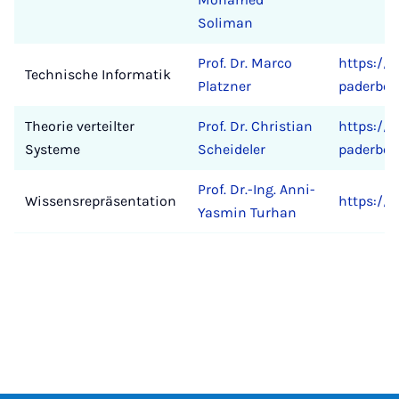
Soliman
Prof. Dr. Marco
https://c
Technische Informatik
Platzner
paderbor
Theorie verteilter
Prof. Dr. Christian
https://c
Systeme
Scheideler
paderbor
Prof. Dr.-Ing. Anni-
Wissensrepräsentation
https://c
Yasmin Turhan