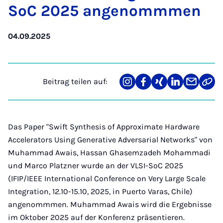
SoC 2025 an­ge­nomm­men
04.09.2025
Beitrag teilen auf:
Teilen
Teilen
Teilen
Teilen
Teilen
Link
auf
auf
auf
auf
über
kopi
Instagram
Facebook
Xing
LinkedIn
E-
Mail
Das Paper "Swift Synthesis of Approximate Hardware
Accelerators Using Generative Adversarial Networks" von
Muhammad Awais, Hassan Ghasemzadeh Mohammadi
und Marco Platzner wurde an der VLSI-SoC 2025
(IFIP/IEEE International Conference on Very Large Scale
Integration, 12.10-15.10, 2025, in Puerto Varas, Chile)
angenommmen. Muhammad Awais wird die Ergebnisse
im Oktober 2025 auf der Konferenz präsentieren.