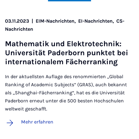
03.11.2023
|
EIM-Nachrichten,
EI-Nachrichten,
CS-
Nachrichten
Ma­the­ma­tik und Elek­tro­tech­nik:
Uni­ver­si­tät Pa­der­born punk­tet bei
in­ter­na­ti­o­na­lem Fä­cher­ran­king
In der aktuellsten Auflage des renommierten „Global
Ranking of Academic Subjects“ (GRAS), auch bekannt
als „Shanghai-Fächerranking“, hat es die Universität
Paderborn erneut unter die 500 besten Hochschulen
weltweit geschafft.
Mehr erfahren