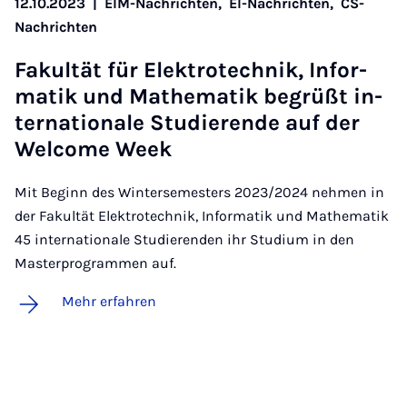
12.10.2023
|
EIM-Nachrichten,
EI-Nachrichten,
CS-
Nachrichten
Fa­kul­tät für Elek­tro­tech­nik, In­for­
ma­tik und Ma­the­ma­tik be­grüßt in­
ter­na­ti­o­na­le Stu­die­ren­de auf der
Wel­co­me Week
Mit Beginn des Wintersemesters 2023/2024 nehmen in
der Fakultät Elektrotechnik, Informatik und Mathematik
45 internationale Studierenden ihr Studium in den
Masterprogrammen auf.
Mehr erfahren