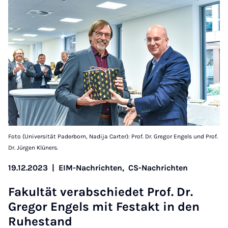
Foto (Universität Paderborn, Nadija Carter): Prof. Dr. Gregor Engels und Prof.
Dr. Jürgen Klüners.
19.12.2023
|
EIM-Nachrichten,
CS-Nachrichten
Fa­kul­tät ver­ab­schie­det Prof. Dr.
Gre­gor En­gels mit Fes­t­akt in den
Ru­he­stand