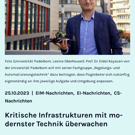
Foto (Universität Paderborn, Leonie Oberheuser): Prof. Dr. Erdal Kayacan von
der Universität Paderborn will mit seiner Fachgruppe „Regelungs- und
Automatisierungstechnik“ dazu beitragen, dass Flugroboter sich zukünftig
eigenständig an ihre jeweilige Aufgabe und Umgebung anpassen.
25.10.2023
|
EIM-Nachrichten,
EI-Nachrichten,
CS-
Nachrichten
Kri­ti­sche In­fra­s­truk­tu­ren mit mo­
derns­ter Tech­nik über­wa­chen