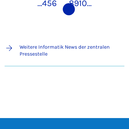
…
4
5
6
7
8
9
10
…
Weitere Informatik News der zentralen
Pressestelle