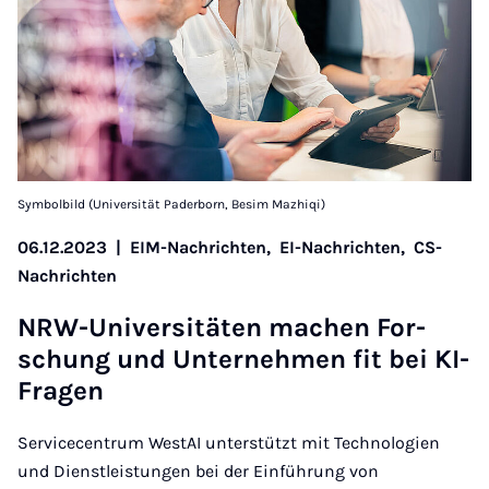
Symbolbild (Universität Paderborn, Besim Mazhiqi)
06.12.2023
|
EIM-Nachrichten,
EI-Nachrichten,
CS-
Nachrichten
NRW-Uni­ver­si­tä­ten ma­chen For­
schung und Un­ter­neh­men fit bei KI-
Fra­gen
Servicecentrum WestAI unterstützt mit Technologien
und Dienstleistungen bei der Einführung von