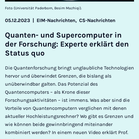
Foto (Universität Paderborn, Besim Mazhiqi).
05.12.2023
|
EIM-Nachrichten,
CS-Nachrichten
Quan­ten- und Su­per­com­pu­ter in
der For­schung: Ex­per­te er­klärt den
Sta­tus quo
Die Quantenforschung bringt unglaubliche Technologien
hervor und überwindet Grenzen, die bislang als
unüberwindbar galten. Das Potenzial des
Quantencomputers – als Krone dieser
Forschungsaktivitäten – ist immens. Was aber sind die
Vorteile von Quantencomputern verglichen mit denen
aktueller Hochleistungsrechner? Wo gibt es Grenzen und
wie können beide gewinnbringend miteinander
kombiniert werden? In einem neuen Video erklärt Prof.