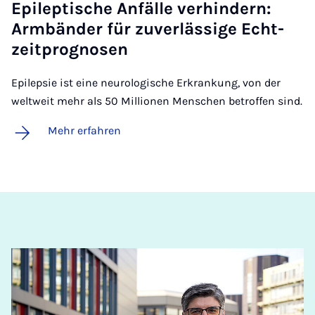
Epi­lep­ti­sche An­fäl­le ver­hin­dern:
Arm­bän­der für zu­ver­läs­si­ge Echt­
zeit­pro­gno­sen
Epilepsie ist eine neurologische Erkrankung, von der
weltweit mehr als 50 Millionen Menschen betroffen sind.
Mehr erfahren